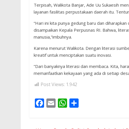
Terpisah, Walikota Banjar, Ade Uu Sukaesih me
layanan fasilitas perpustakaan daerah itu. Tent
“Hari ini kita punya gedung baru dan diharapkan
disampaikan Kepala Perpusnas RI. Bahwa, litera
manusia,”imbuhnya.
Karena menurut Walikota. Dengan literasi sumb
kreatif untuk menciptakan suatu inovasi.
“Dari banyaknya literasi dan membaca. Kita, hara
memanfaatkan kekayaan yang ada di setiap desa
Post Views:
1.942
F
E
W
S
ac
m
h
h
e
ai
at
ar