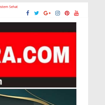
 Keselamatan
sistem Sehat
Berapa Persen?
kan Inspektorat
a Pangandaran