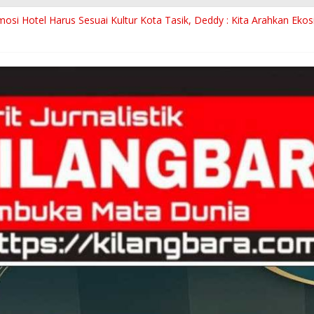
gandaran Perjalanan KA Diberhentikan Sementara, Daop 2 Pastikan
osi Hotel Harus Sesuai Kultur Kota Tasik, Deddy : Kita Arahkan Eko
asik Masuk 10 Terbesar di Indonesia, Kini Akan Ada Pemotongan, 
!Oknum Staf RSUD dr Soekardjo Terancam Sanksi, Diky Candra Tugas
af Penghentian Sementara, Kini Perjalanan KA Normal Pasca Gemp