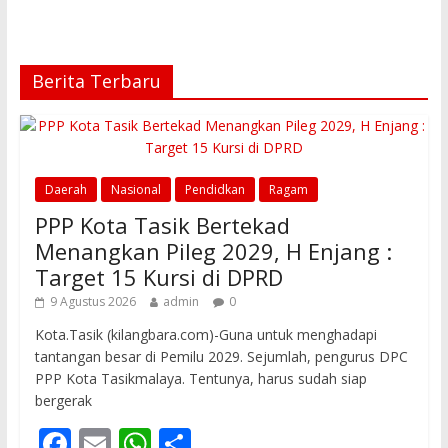
Berita Terbaru
Daerah
Nasional
Pendidkan
Ragam
PPP Kota Tasik Bertekad
Menangkan Pileg 2029, H Enjang :
Target 15 Kursi di DPRD
9 Agustus 2026
admin
0
Kota.Tasik (kilangbara.com)-Guna untuk menghadapi
tantangan besar di Pemilu 2029. Sejumlah, pengurus DPC
PPP Kota Tasikmalaya. Tentunya, harus sudah siap
bergerak
F
E
W
S