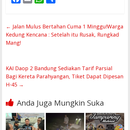
ac
m
h
h
e
ai
at
ar
b
l
s
e
←
Jalan Mulus Bertahan Cuma 1 Minggu!Warga
o
A
Kedung Kencana : Setelah itu Rusak, Rungkad
o
p
Mang!
k
p
KAI Daop 2 Bandung Sediakan Tarif Parsial
Bagi Kereta Parahyangan, Tiket Dapat Dipesan
H-45
→
Anda Juga Mungkin Suka