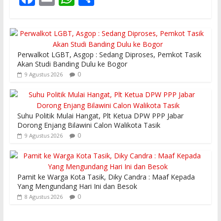
ac
m
h
h
e
ai
at
ar
b
l
s
e
Perwalkot LGBT, Asgop : Sedang Diproses, Pemkot Tasik
o
A
Akan Studi Banding Dulu ke Bogor
o
p
0
9 Agustus 2026
k
p
Suhu Politik Mulai Hangat, Plt Ketua DPW PPP Jabar
Dorong Enjang Bilawini Calon Walikota Tasik
0
9 Agustus 2026
Pamit ke Warga Kota Tasik, Diky Candra : Maaf Kepada
Yang Mengundang Hari Ini dan Besok
0
8 Agustus 2026