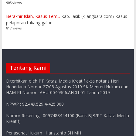
905 views
Berakhir Islah, Kasus Tem...
Kab.Tasik (kilangbara.com)-Kasus
pelaporan tukang galon...
817 views
Tentang Kami
Diterbitkan oleh PT Katazi Media Kreatif akta notaris Heri
Hendriana Nomor 27/08 Agustus 2019 SK Menteri Hukum dan
HAM RI Nomor : AHU-0040306.AH.01.01 Tahun 2019
NPWP : 92.449.529.4-425.000
Nomor Rekening : 0097488444100 (Bank BJB/PT Katazi Media
Kreatif)
Penasehat Hukum : Haristanto SH MH