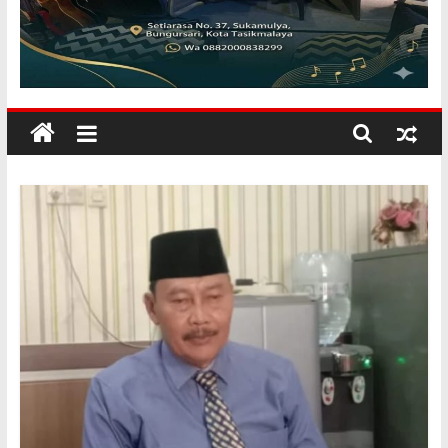
KILANGBARA
Membuka
Mata
Dunia