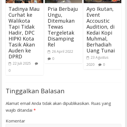
Tadinya Mau
Pria Berbaju
Ayo Ikutan,
Curhat ke
Ungu,
Event
Walikota
Ditemukan
Accoustic
Tapi Tidak
Tewas
Audition, di
Hadir, DPC
Tergeletak
Kedai Kopi
HIPKI Kota
Disamping
Muhmal,
Tasik Akan
Rel
Berhadiah
Auden ke
Uang Tunai
26 April 2022
DPRD
23 Agustus
0
22 Juli 2025
2020
0
0
Tinggalkan Balasan
Alamat email Anda tidak akan dipublikasikan.
Ruas yang
wajib ditandai
*
Komentar