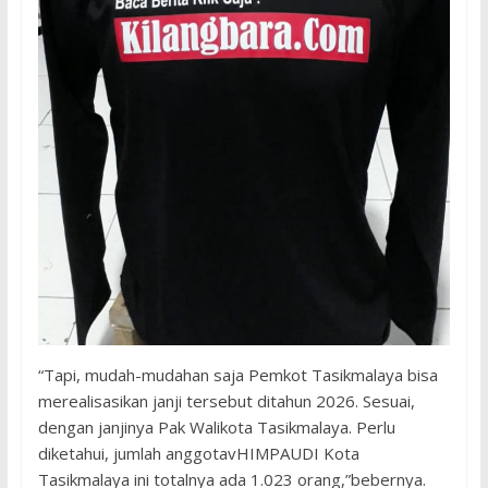
“Tapi, mudah-mudahan saja Pemkot Tasikmalaya bisa
merealisasikan janji tersebut ditahun 2026. Sesuai,
dengan janjinya Pak Walikota Tasikmalaya. Perlu
diketahui, jumlah anggotavHIMPAUDI Kota
Tasikmalaya ini totalnya ada 1.023 orang,”bebernya.