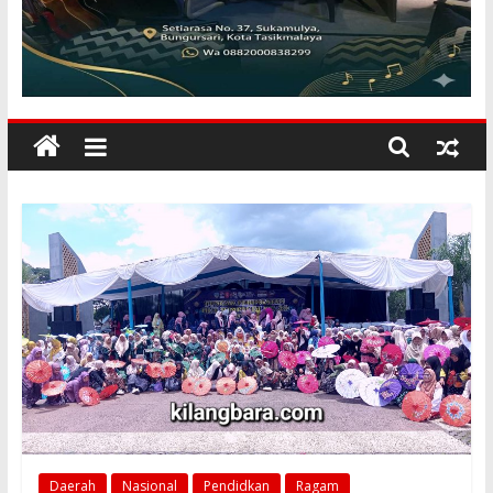
KILANGBARA
Membuka
Mata
Dunia
Daerah
Nasional
Pendidkan
Ragam