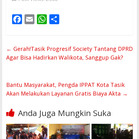
F
E
W
S
ac
m
h
h
e
ai
at
ar
b
l
s
e
←
Gerah!Tasik Progresif Society Tantang DPRD
o
A
Agar Bisa Hadirkan Walikota, Sanggup Gak?
o
p
k
p
Bantu Masyarakat, Pengda IPPAT Kota Tasik
Akan Melakukan Layanan Gratis Biaya Akta
→
Anda Juga Mungkin Suka