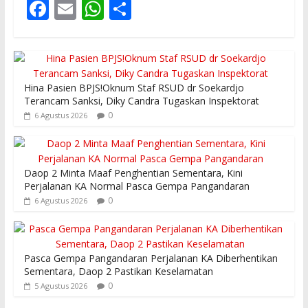
F
E
W
S
ac
m
h
h
e
ai
at
ar
b
l
s
e
Hina Pasien BPJS!Oknum Staf RSUD dr Soekardjo
o
A
Terancam Sanksi, Diky Candra Tugaskan Inspektorat
o
p
0
6 Agustus 2026
k
p
Daop 2 Minta Maaf Penghentian Sementara, Kini
Perjalanan KA Normal Pasca Gempa Pangandaran
0
6 Agustus 2026
Pasca Gempa Pangandaran Perjalanan KA Diberhentikan
Sementara, Daop 2 Pastikan Keselamatan
0
5 Agustus 2026