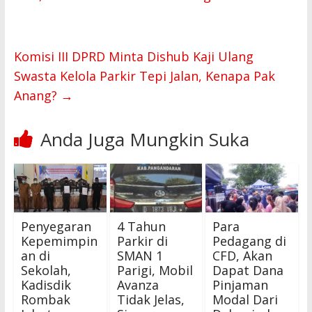
o
p
k
p
Komisi III DPRD Minta Dishub Kaji Ulang
Swasta Kelola Parkir Tepi Jalan, Kenapa Pak
Anang?
→
Anda Juga Mungkin Suka
Penyegaran
4 Tahun
Para
Kepemimpin
Parkir di
Pedagang di
an di
SMAN 1
CFD, Akan
Sekolah,
Parigi, Mobil
Dapat Dana
Kadisdik
Avanza
Pinjaman
Rombak
Tidak Jelas,
Modal Dari