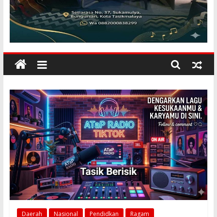
KILANGBARA
Membuka
Mata
Dunia
Daerah
Nasional
Pendidkan
Ragam