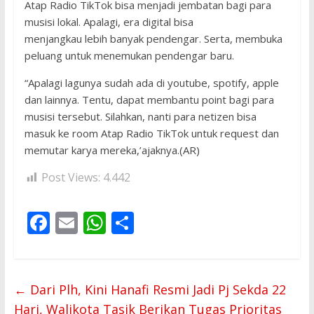
Atap Radio TikTok bisa menjadi jembatan bagi para
musisi lokal. Apalagi, era digital bisa
menjangkau lebih banyak pendengar. Serta, membuka
peluang untuk menemukan pendengar baru.
“Apalagi lagunya sudah ada di youtube, spotify, apple
dan lainnya. Tentu, dapat membantu point bagi para
musisi tersebut. Silahkan, nanti para netizen bisa
masuk ke room Atap Radio TikTok untuk request dan
memutar karya mereka,’ajaknya.(AR)
Post Views:
4.442
F
E
W
S
ac
m
h
h
e
ai
at
ar
b
l
s
e
←
Dari Plh, Kini Hanafi Resmi Jadi Pj Sekda 22
o
A
Hari, Walikota Tasik Berikan Tugas Prioritas