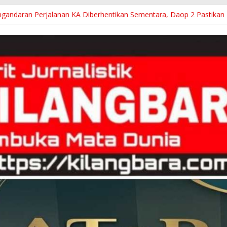
f Penghentian Sementara, Kini Perjalanan KA Normal Pasca Gempa
andaran Perjalanan KA Diberhentikan Sementara, Daop 2 Pastikan
si Hotel Harus Sesuai Kultur Kota Tasik, Deddy : Kita Arahkan Ekos
K3S Kecamatan Kasokandel Majalengka Mengucapkan Selamat HUT RI
!Oknum Staf RSUD dr Soekardjo Terancam Sanksi, Diky Candra Tugas