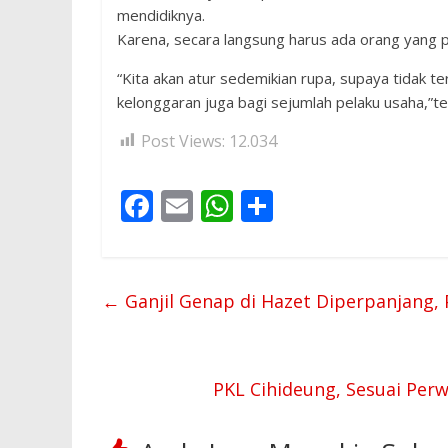
mendidiknya.
Karena, secara langsung harus ada orang yang p
“Kita akan atur sedemikian rupa, supaya tidak 
kelonggaran juga bagi sejumlah pelaku usaha,”t
Post Views:
12.034
F
E
W
S
ac
m
h
h
e
ai
at
ar
b
l
s
e
←
Ganjil Genap di Hazet Diperpanjang, 
o
A
o
p
k
p
PKL Cihideung, Sesuai Per