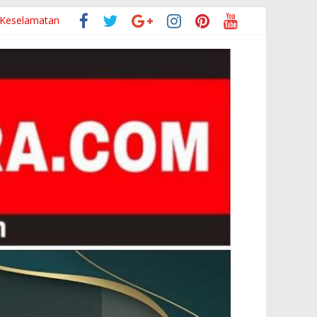
 Pangandaran
 Keselamatan
istem Sehat
 ke-81
kan Inspektorat