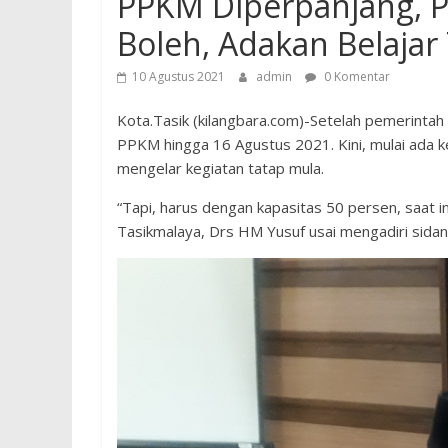
PPKM Diperpanjang, Pl
Boleh, Adakan Belaja
10 Agustus 2021
admin
0 Komentar
Kota.Tasik (kilangbara.com)-Setelah pemerinta
PPKM hingga 16 Agustus 2021. Kini, mulai ada ke
mengelar kegiatan tatap mula.
“Tapi, harus dengan kapasitas 50 persen, saat in
Tasikmalaya, Drs HM Yusuf usai mengadiri sidan