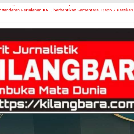
af Penghentian Sementara, Kini Perjalanan KA Normal Pasca Gemp
gandaran Perjalanan KA Diberhentikan Sementara, Daop 2 Pastikan
osi Hotel Harus Sesuai Kultur Kota Tasik, Deddy : Kita Arahkan Eko
K3S Kecamatan Kasokandel Majalengka Mengucapkan Selamat HUT R
!Oknum Staf RSUD dr Soekardjo Terancam Sanksi, Diky Candra Tugas