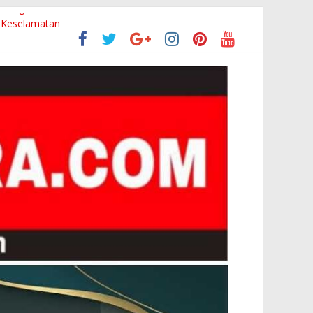
a Pangandaran
 Keselamatan
sistem Sehat
I ke-81
kan Inspektorat