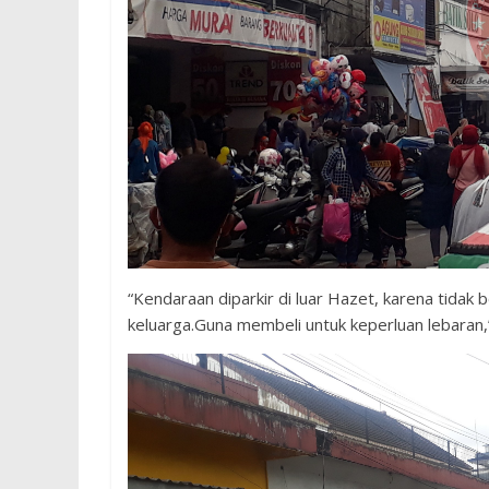
“Kendaraan diparkir di luar Hazet, karena tidak 
keluarga.Guna membeli untuk keperluan lebaran,