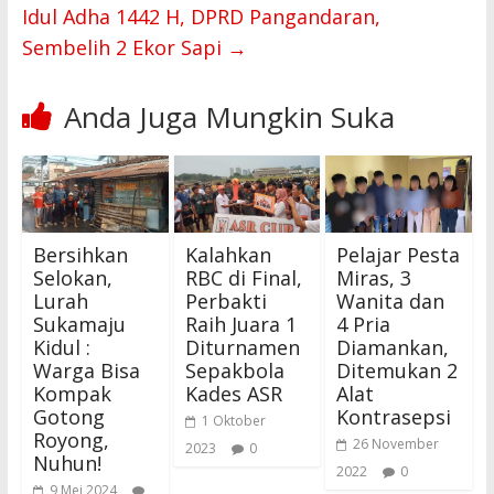
Idul Adha 1442 H, DPRD Pangandaran,
Sembelih 2 Ekor Sapi
→
Anda Juga Mungkin Suka
Bersihkan
Kalahkan
Pelajar Pesta
Selokan,
RBC di Final,
Miras, 3
Lurah
Perbakti
Wanita dan
Sukamaju
Raih Juara 1
4 Pria
Kidul :
Diturnamen
Diamankan,
Warga Bisa
Sepakbola
Ditemukan 2
Kompak
Kades ASR
Alat
Gotong
Kontrasepsi
1 Oktober
Royong,
26 November
2023
0
Nuhun!
2022
0
9 Mei 2024