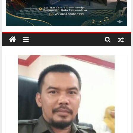
KILANGBARA
Membuka
Mata
Dunia