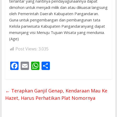
terlantar yang nantinya pendayagunaannya dapat
dimohon untuk menjadi milik dan atau dikuasai langsung
oleh Pemerintah Daerah Kabupaten Pangandaran.
Guna untuk pengembangan dan pembangunan tata
Kelola pariwisata Kabupaten Pangandaranyang dapat
menunjang visi Menuju Tujuan Wisata yang mendunia.
(Age)
Post Views:
3.035
F
E
W
S
ac
m
h
h
e
ai
at
ar
b
l
s
e
←
Terapkan Ganjil Genap, Kendaraan Mau Ke
o
A
Hazet, Harus Perhatikan Plat Nomornya
o
p
k
p