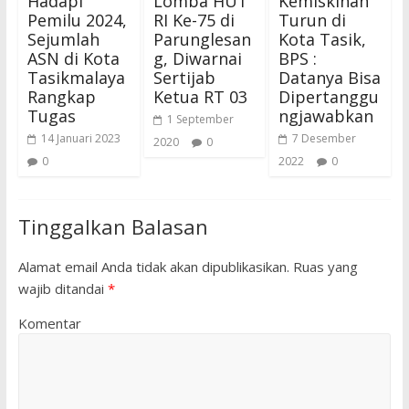
Hadapi
Lomba HUT
Kemiskinan
Pemilu 2024,
RI Ke-75 di
Turun di
Sejumlah
Parunglesan
Kota Tasik,
ASN di Kota
g, Diwarnai
BPS :
Tasikmalaya
Sertijab
Datanya Bisa
Rangkap
Ketua RT 03
Dipertanggu
Tugas
ngjawabkan
1 September
14 Januari 2023
7 Desember
2020
0
0
2022
0
Tinggalkan Balasan
Alamat email Anda tidak akan dipublikasikan.
Ruas yang
wajib ditandai
*
Komentar