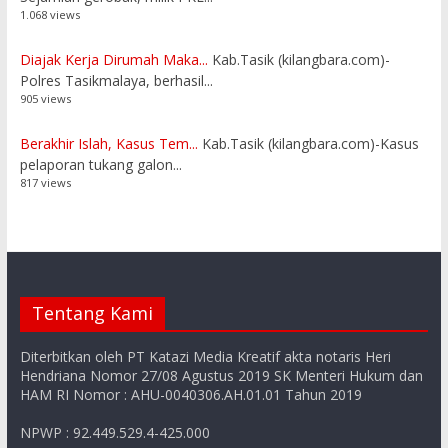
1.068 views
Diajak Kerja Dirumah Maka...
Kab.Tasik (kilangbara.com)-
Polres Tasikmalaya, berhasil...
905 views
Berakhir Islah, Kasus Tem...
Kab.Tasik (kilangbara.com)-Kasus
pelaporan tukang galon...
817 views
Tentang Kami
Diterbitkan oleh PT Katazi Media Kreatif akta notaris Heri
Hendriana Nomor 27/08 Agustus 2019 SK Menteri Hukum dan
HAM RI Nomor : AHU-0040306.AH.01.01 Tahun 2019
NPWP : 92.449.529.4-425.000