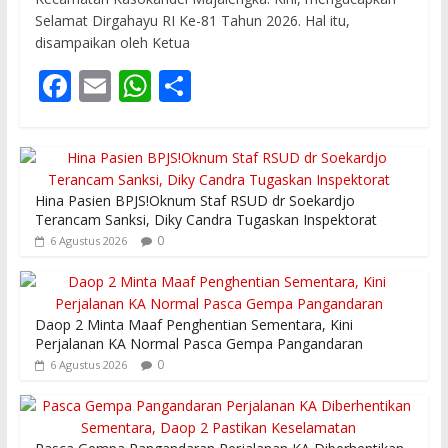
Selamat Dirgahayu RI Ke-81 Tahun 2026. Hal itu,
disampaikan oleh Ketua
F
E
W
S
ac
m
h
h
e
ai
at
ar
b
l
s
e
Hina Pasien BPJS!Oknum Staf RSUD dr Soekardjo
o
A
Terancam Sanksi, Diky Candra Tugaskan Inspektorat
o
p
0
6 Agustus 2026
k
p
Daop 2 Minta Maaf Penghentian Sementara, Kini
Perjalanan KA Normal Pasca Gempa Pangandaran
0
6 Agustus 2026