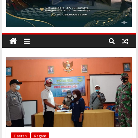
KILANGBARA
Membuka
Mata
Dunia
Daerah
Ragam