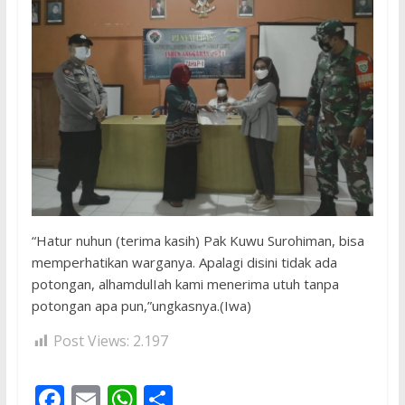
“Hatur nuhun (terima kasih) Pak Kuwu Surohiman, bisa
memperhatikan warganya. Apalagi disini tidak ada
potongan, alhamdulIah kami menerima utuh tanpa
potongan apa pun,”ungkasnya.(Iwa)
Post Views:
2.197
F
E
W
S