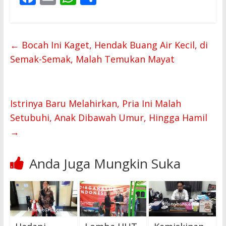
ac
m
h
h
e
ai
at
ar
b
l
s
e
←
Bocah Ini Kaget, Hendak Buang Air Kecil, di
o
A
Semak-Semak, Malah Temukan Mayat
o
p
k
p
Istrinya Baru Melahirkan, Pria Ini Malah
Setubuhi, Anak Dibawah Umur, Hingga Hamil
→
Anda Juga Mungkin Suka