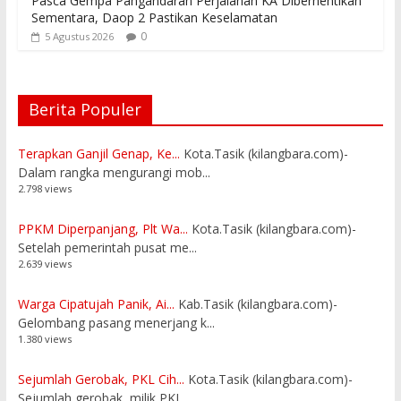
Pasca Gempa Pangandaran Perjalanan KA Diberhentikan
Sementara, Daop 2 Pastikan Keselamatan
0
5 Agustus 2026
Berita Populer
Terapkan Ganjil Genap, Ke...
Kota.Tasik (kilangbara.com)-
Dalam rangka mengurangi mob...
2.798 views
PPKM Diperpanjang, Plt Wa...
Kota.Tasik (kilangbara.com)-
Setelah pemerintah pusat me...
2.639 views
Warga Cipatujah Panik, Ai...
Kab.Tasik (kilangbara.com)-
Gelombang pasang menerjang k...
1.380 views
Sejumlah Gerobak, PKL Cih...
Kota.Tasik (kilangbara.com)-
Sejumlah gerobak, milik PKL...