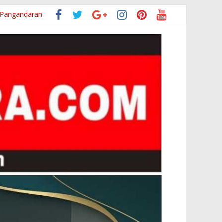
 Pangandaran
 Keselamatan
erjualan
 ke-81
kan Inspektorat