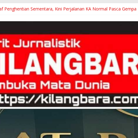
f Penghentian Sementara, Kini Perjalanan KA Normal Pasca Gempa
andaran Perjalanan KA Diberhentikan Sementara, Daop 2 Pastikan
ack Dadaha Ditertibkan, Walikota Tasik : Kita Sudah Siapkan Lokasi B
3S Kecamatan Kasokandel Majalengka Mengucapkan Selamat HUT RI
!Oknum Staf RSUD dr Soekardjo Terancam Sanksi, Diky Candra Tugas