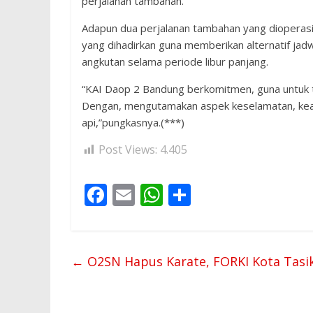
perjalanan tambahan.
Adapun dua perjalanan tambahan yang dioperas
yang dihadirkan guna memberikan alternatif jad
angkutan selama periode libur panjang.
“KAI Daop 2 Bandung berkomitmen, guna untuk 
Dengan, mengutamakan aspek keselamatan, kea
api,”pungkasnya.(***)
Post Views:
4.405
F
E
W
S
ac
m
h
h
e
ai
at
ar
b
l
s
e
←
O2SN Hapus Karate, FORKI Kota Tasi
o
A
o
p