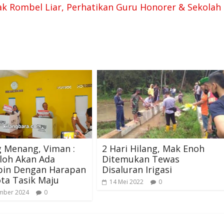
ak Rombel Liar, Perhatikan Guru Honorer & Sekolah
 Menang, Viman :
2 Hari Hilang, Mak Enoh
lloh Akan Ada
Ditemukan Tewas
in Dengan Harapan
Disaluran Irigasi
ta Tasik Maju
14 Mei 2022
0
mber 2024
0