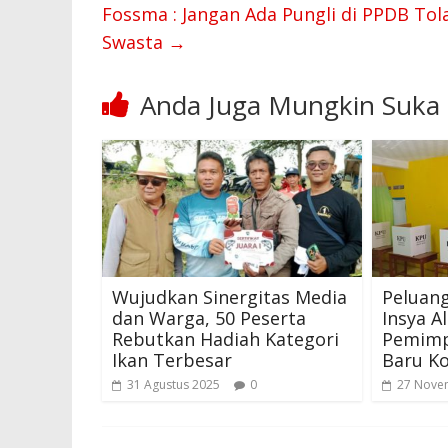
k
p
Fossma : Jangan Ada Pungli di PPDB Tol
Swasta
→
Anda Juga Mungkin Suka
Wujudkan Sinergitas Media
Peluang
dan Warga, 50 Peserta
Insya A
Rebutkan Hadiah Kategori
Pemimp
Ikan Terbesar
Baru Ko
31 Agustus 2025
0
27 Nove