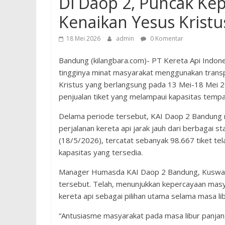
Di Daop 2, Puncak Ke
Kenaikan Yesus Krist
18 Mei 2026
admin
0 Komentar
Bandung (kilangbara.com)- PT Kereta Api Indone
tingginya minat masyarakat menggunakan transpo
Kristus yang berlangsung pada 13 Mei-18 Mei 202
penjualan tiket yang melampaui kapasitas tempa
Delama periode tersebut, KAI Daop 2 Bandung 
perjalanan kereta api jarak jauh dari berbagai s
(18/5/2026), tercatat sebanyak 98.667 tiket tela
kapasitas yang tersedia.
Manager Humasda KAI Daop 2 Bandung, Kusward
tersebut. Telah, menunjukkan kepercayaan masy
kereta api sebagai pilihan utama selama masa li
“Antusiasme masyarakat pada masa libur panjang 