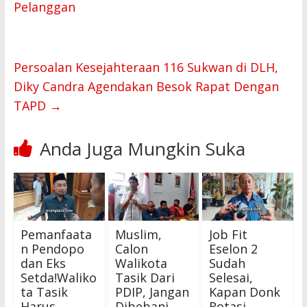
o
p
Pelanggan
k
p
Persoalan Kesejahteraan 116 Sukwan di DLH,
Diky Candra Agendakan Besok Rapat Dengan
TAPD
→
Anda Juga Mungkin Suka
Pemanfaata
Muslim,
Job Fit
n Pendopo
Calon
Eselon 2
dan Eks
Walikota
Sudah
Setda!Waliko
Tasik Dari
Selesai,
ta Tasik
PDIP, Jangan
Kapan Donk
Harus
Dibebani
Rotasi