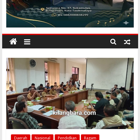
KILANGBARA
Membuka
Mata
Dunia
Daerah
Nasional
Pendidkan
Ragam