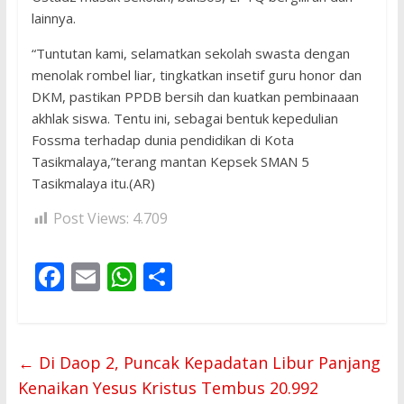
lainnya.
“Tuntutan kami, selamatkan sekolah swasta dengan
menolak rombel liar, tingkatkan insetif guru honor dan
DKM, pastikan PPDB bersih dan kuatkan pembinaaan
akhlak siswa. Tentu ini, sebagai bentuk kepedulian
Fossma terhadap dunia pendidikan di Kota
Tasikmalaya,”terang mantan Kepsek SMAN 5
Tasikmalaya itu.(AR)
Post Views:
4.709
F
E
W
S
ac
m
h
h
e
ai
at
ar
b
l
s
e
←
Di Daop 2, Puncak Kepadatan Libur Panjang
o
A
Kenaikan Yesus Kristus Tembus 20.992