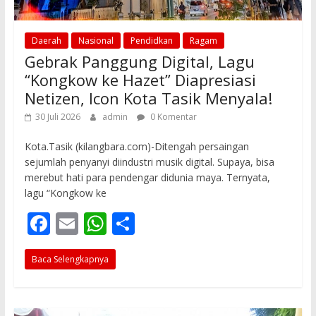
Daerah
Nasional
Pendidkan
Ragam
Gebrak Panggung Digital, Lagu
“Kongkow ke Hazet” Diapresiasi
Netizen, Icon Kota Tasik Menyala!
30 Juli 2026
admin
0 Komentar
Kota.Tasik (kilangbara.com)-Ditengah persaingan
sejumlah penyanyi diindustri musik digital. Supaya, bisa
merebut hati para pendengar didunia maya. Ternyata,
lagu “Kongkow ke
F
E
W
S
ac
m
h
h
Baca Selengkapnya
e
ai
at
ar
b
l
s
e
o
A