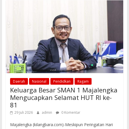
o
A
o
p
k
p
Daerah
Nasional
Pendidkan
Ragam
Keluarga Besar SMAN 1 Majalengka
Mengucapkan Selamat HUT RI ke-
81
29 Juli 2026
admin
0 Komentar
Majalengka (kilangbara.com)-Meskipun Peringatan Hari