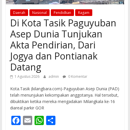
Daerah
Nasional
Pendidkan
Ragam
Di Kota Tasik Paguyuban
Asep Dunia Tunjukan
Akta Pendirian, Dari
Jogya dan Pontianak
Datang
1 Agustus 2026
admin
0 Komentar
Kota.Tasik (kilangbara.com)-Paguyuban Asep Dunia (PAD)
telah menunjukan kekompakan anggotanya. Hal tersebut,
dibuktikan ketika mereka mengadakan Milangkala ke-16
diareal parkir GOR
F
E
W
S
ac
m
h
h