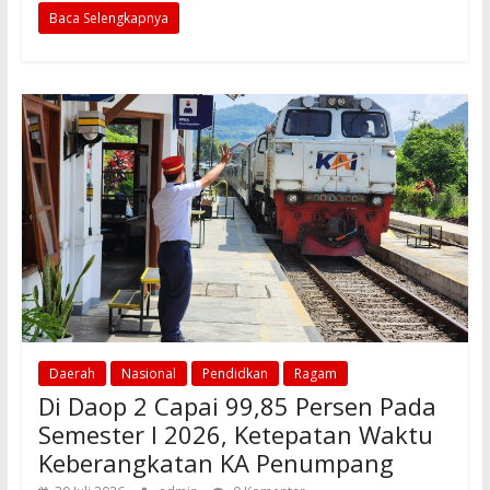
Baca Selengkapnya
e
ai
at
ar
b
l
s
e
o
A
o
p
k
p
Daerah
Nasional
Pendidkan
Ragam
Di Daop 2 Capai 99,85 Persen Pada
Semester I 2026, Ketepatan Waktu
Keberangkatan KA Penumpang