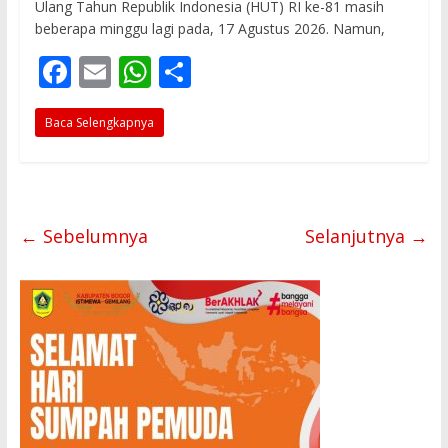
Ulang Tahun Republik Indonesia (HUT) RI ke-81 masih
beberapa minggu lagi pada, 17 Agustus 2026. Namun,
F
E
W
S
ac
m
h
h
Baca Selengkapnya
e
ai
at
ar
b
l
s
e
o
A
o
p
← Sebelumnya
Selanjutnya →
k
p