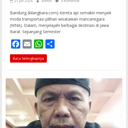
31 Juli 2026
admin
0 Komentar
Bandung (kilangbara.com)-Kereta api semakin menjadi
moda transportasi pilihan wisatawan mancanegara
(WNA). Dalam, menjelajahi berbagai destinasi di Jawa
Barat. Sepanjang Semester
F
E
W
S
ac
m
h
h
Baca Selengkapnya
e
ai
at
ar
b
l
s
e
o
A
o
p
k
p