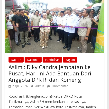
o
p
k
p
Daerah
Nasional
Pendidkan
Ragam
Aslim : Diky Candra Jembatan ke
Pusat, Hari Ini Ada Bantuan Dari
Anggota DPR RI dan Komeng
29 Juli 2026
admin
0 Komentar
Kota.Tasik (kilangbara.com)-Ketua DPRD Kota
Tasikmalaya, Aslim SH memberikan apresiasinya.
Terhadap, manuver Wakil Walikota Tasikmalaya, Raden