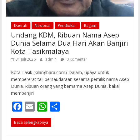
Daerah
Nasional
Pendidkan
Ragam
Undang KDM, Ribuan Nama Asep
Dunia Selama Dua Hari Akan Banjiri
Kota Tasikmalaya
31 Juli 2026
admin
0 Komentar
Kota.Tasik (kilangbara.com)-Dalam, upaya untuk
mempererat tali persaudaraan sesama pemilik nama Asep
Dunia. Ribuan orang yang bernama Asep Dunia, bakal
membanjiri
F
E
W
S
ac
m
h
h
Baca Selengkapnya
e
ai
at
ar
b
l
s
e