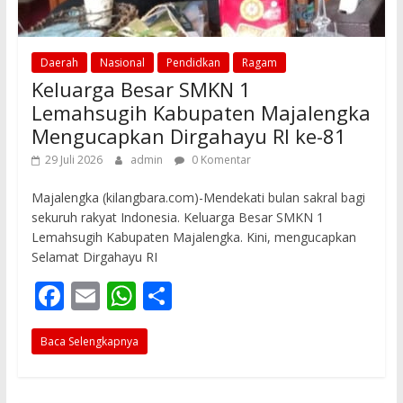
Daerah
Nasional
Pendidkan
Ragam
Keluarga Besar SMKN 1
Lemahsugih Kabupaten Majalengka
Mengucapkan Dirgahayu RI ke-81
29 Juli 2026
admin
0 Komentar
Majalengka (kilangbara.com)-Mendekati bulan sakral bagi
sekuruh rakyat Indonesia. Keluarga Besar SMKN 1
Lemahsugih Kabupaten Majalengka. Kini, mengucapkan
Selamat Dirgahayu RI
F
E
W
S
ac
m
h
h
Baca Selengkapnya
e
ai
at
ar
b
l
s
e