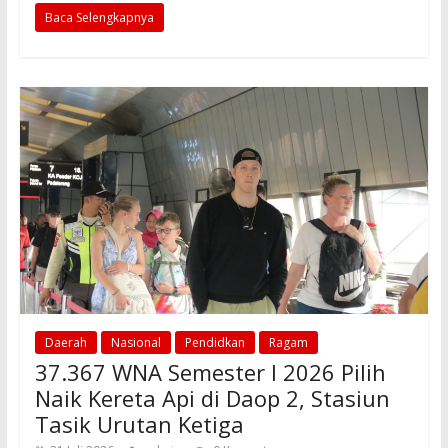
Baca Selengkapnya
e
ai
at
ar
b
l
s
e
o
A
o
p
k
p
Daerah
Nasional
Pendidkan
Ragam
37.367 WNA Semester I 2026 Pilih
Naik Kereta Api di Daop 2, Stasiun
Tasik Urutan Ketiga