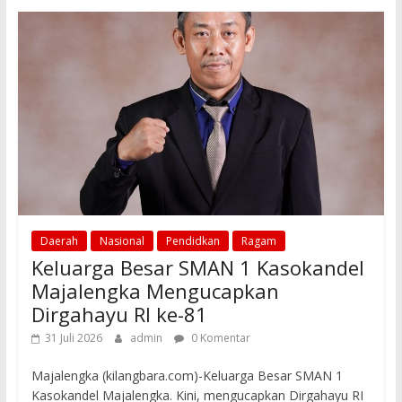
o
A
o
p
k
p
Daerah
Nasional
Pendidkan
Ragam
Keluarga Besar SMAN 1 Kasokandel
Majalengka Mengucapkan
Dirgahayu RI ke-81
31 Juli 2026
admin
0 Komentar
Majalengka (kilangbara.com)-Keluarga Besar SMAN 1
Kasokandel Majalengka. Kini, mengucapkan Dirgahayu RI