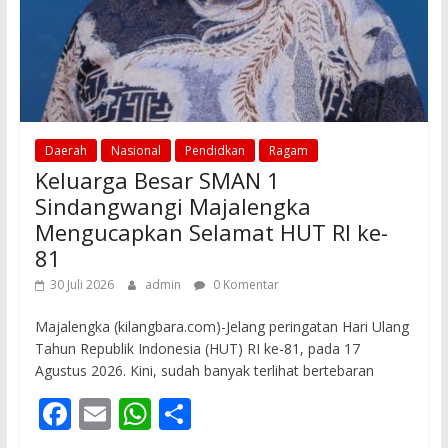
Daerah
Nasional
Pendidkan
Ragam
Keluarga Besar SMAN 1
Sindangwangi Majalengka
Mengucapkan Selamat HUT RI ke-
81
30 Juli 2026
admin
0 Komentar
Majalengka (kilangbara.com)-Jelang peringatan Hari Ulang
Tahun Republik Indonesia (HUT) RI ke-81, pada 17
Agustus 2026. Kini, sudah banyak terlihat bertebaran
F
E
W
S
ac
m
h
h