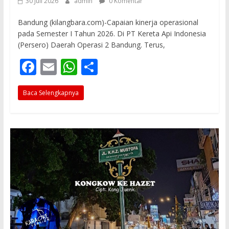
30 Juli 2026
admin
0 Komentar
Bandung (kilangbara.com)-Capaian kinerja operasional
pada Semester I Tahun 2026. Di PT Kereta Api Indonesia
(Persero) Daerah Operasi 2 Bandung. Terus,
F
E
W
S
ac
m
h
h
Baca Selengkapnya
e
ai
at
ar
b
l
s
e
o
A
o
p
k
p