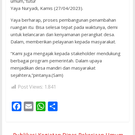
umum,”tutur
Yaya Nuryadi, Kamis (27/04/2023).
Yaya berharap, proses pembangunan penambahan
ruangan itu. Bisa selesai tepat pada waktunya, demi
untuk kelancaran dan kenyamanan perangkat desa.
Dalam, memberikan pelayanan kepada masyarakat.
“Kami juga mengajak kepada stakeholder mendukung
berbagai program pemerintah. Dalam upaya
menjadikan desa mandiri dan masyarakat
sejahtera,”pintanya.(Sam)
Post Views:
1.841
F
E
W
S
ac
m
h
h
e
ai
at
ar
←
Publikasi Kegiatan Dinas Pekerjaan Umum