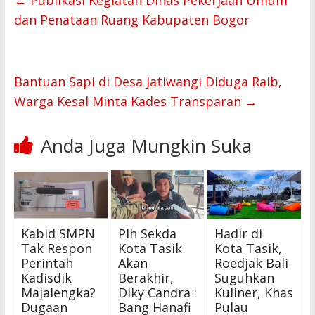
b
l
s
e
o
A
dan Penataan Ruang Kabupaten Bogor
o
p
k
p
Bantuan Sapi di Desa Jatiwangi Diduga Raib,
Warga Kesal Minta Kades Transparan
→
Anda Juga Mungkin Suka
Kabid SMPN
Plh Sekda
Hadir di
Tak Respon
Kota Tasik
Kota Tasik,
Perintah
Akan
Roedjak Bali
Kadisdik
Berakhir,
Suguhkan
Majalengka?
Diky Candra :
Kuliner, Khas
Dugaan
Bang Hanafi
Pulau