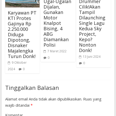
Ugal-Ugalan
Drummer
Dijalan,
Cilik!Akan
Gunakan
Tampil
Karyawan PT
Motor
Dilaunching
KTI Protes
Knalpot
Single Lagu
Gajinya Rp
Bising, 4
Kedua Sky
2.250.000
ABG
Project,
Diduga
Diamankan
Kepo?
Dipotong,
Polisi
Nonton
Disnaker
Donk!
Majalengka
7 Maret 2022
Turun Donk!
13 Juni 2024
0
9 Oktober
0
2024
0
Tinggalkan Balasan
Alamat email Anda tidak akan dipublikasikan.
Ruas yang
wajib ditandai
*
Komentar