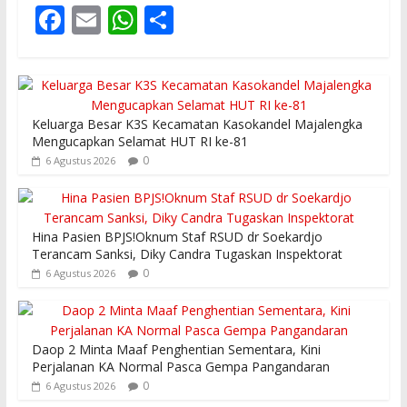
F
E
W
S
ac
m
h
h
e
ai
at
ar
b
l
s
e
Keluarga Besar K3S Kecamatan Kasokandel Majalengka
o
A
Mengucapkan Selamat HUT RI ke-81
o
p
0
6 Agustus 2026
k
p
Hina Pasien BPJS!Oknum Staf RSUD dr Soekardjo
Terancam Sanksi, Diky Candra Tugaskan Inspektorat
0
6 Agustus 2026
Daop 2 Minta Maaf Penghentian Sementara, Kini
Perjalanan KA Normal Pasca Gempa Pangandaran
0
6 Agustus 2026