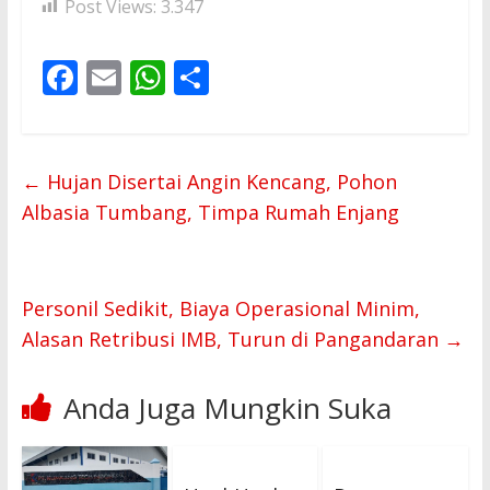
Post Views:
3.347
F
E
W
S
ac
m
h
h
e
ai
at
ar
b
l
s
e
←
Hujan Disertai Angin Kencang, Pohon
o
A
Albasia Tumbang, Timpa Rumah Enjang
o
p
k
p
Personil Sedikit, Biaya Operasional Minim,
Alasan Retribusi IMB, Turun di Pangandaran
→
Anda Juga Mungkin Suka